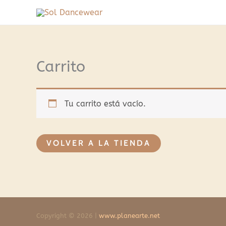
Ir
al
contenido
Carrito
Tu carrito está vacío.
VOLVER A LA TIENDA
Copyright © 2026 |
www.planearte.net