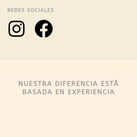
REDES SOCIALES
I
F
n
a
s
c
t
e
NUESTRA DIFERENCIA ESTÁ
BASADA EN EXPERIENCIA
a
b
g
o