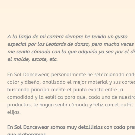
r
o
a
k
m
A lo
largo de mi carrera siempre he tenido un gusto
especial por los Leotards de danza, pero mucha veces
me sentía cómoda con lo que adquiría ya sea por el di
el molde, escote, etc.
En Sol Dancewear, personalmente he seleccionado cad
color y diseño, analizado el mejor material y sus corte
buscando principalmente el punto exacto entre la
comodidad y la estética para que, cada uno de nuestr
productos, te hagan sentir cómoda y feliz con el outfit
elijas.
E
n Sol Dancewear somos muy detallistas con cada pr
que elaboramos.