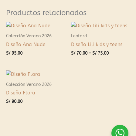
Productos relacionados
Rango
de
precios:
Colección Verano 2026
Leotard
desde
Diseño Ana Nude
Diseño Lili kids y teens
S/ 70.00
hasta
S/
95.00
S/
70.00
-
S/
75.00
S/ 75.00
Colección Verano 2026
Diseño Flora
S/
90.00