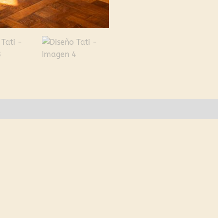
es (0)