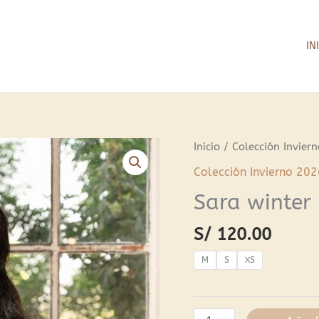
IN
Sara
Inicio
/
Colección Invier
winter
Colección Invierno 202
cantidad
Sara winter
S/
120.00
M
S
XS